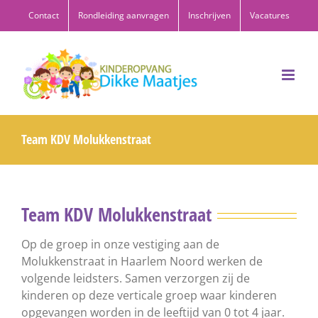
Ga
Contact
Rondleiding aanvragen
Inschrijven
Vacatures
naar
inhoud
Team KDV Molukkenstraat
Team KDV Molukkenstraat
Op de groep in onze vestiging aan de
Molukkenstraat in Haarlem Noord werken de
volgende leidsters. Samen verzorgen zij de
kinderen op deze verticale groep waar kinderen
opgevangen worden in de leeftijd van 0 tot 4 jaar.