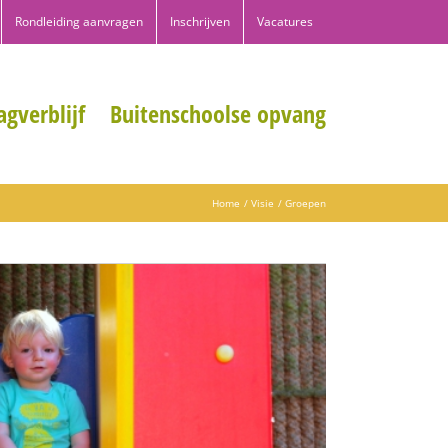
Rondleiding aanvragen
Inschrijven
Vacatures
gverblijf
Buitenschoolse opvang
Home
Visie
Groepen