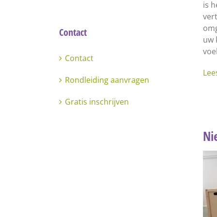
is 
ver
omg
Contact
uw k
voel
Contact
Lee
Rondleiding aanvragen
Gratis inschrijven
Ni