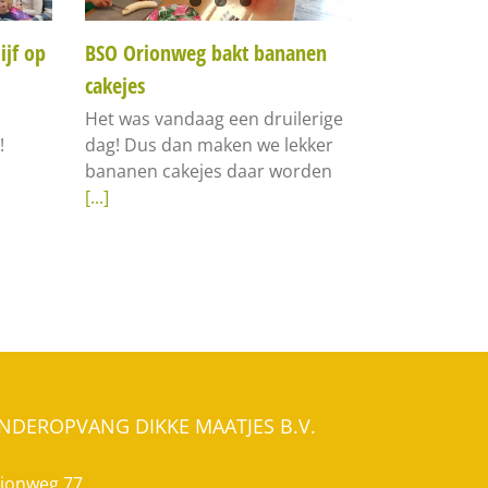
ijf op
BSO Orionweg bakt bananen
cakejes
Het was vandaag een druilerige
!
dag! Dus dan maken we lekker
bananen cakejes daar worden
[...]
INDEROPVANG DIKKE MAATJES B.V.
ionweg 77