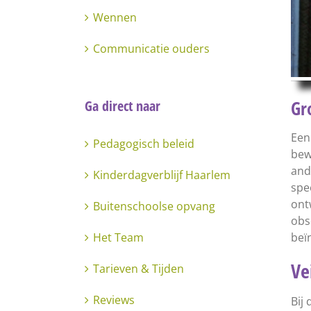
Wennen
Communicatie ouders
Gr
Ga direct naar
Een
Pedagogisch beleid
bew
and
Kinderdagverblijf Haarlem
spe
ont
Buitenschoolse opvang
obs
Het Team
beï
Ve
Tarieven & Tijden
Reviews
Bij