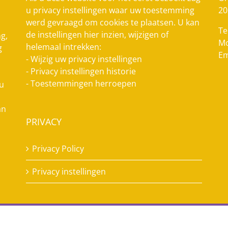
u privacy instellingen waar uw toestemming
20
werd gevraagd om cookies te plaatsen. U kan
Te
de instellingen hier inzien, wijzigen of
g,
Mo
helemaal intrekken:
g
Em
-
Wijzig uw privacy instellingen
-
Privacy instellingen historie
-
Toestemmingen herroepen
 u
an
PRIVACY
Privacy Policy
Privacy instellingen
Copyright 2022 Dikke Maatjes | All Rights Reserved | Website by
KDV Online