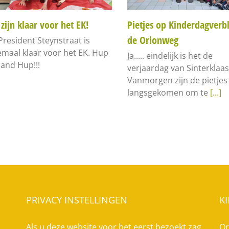
 zijn klaar voor het EK!
Pietjes op Kinderdagverbl
de Orionweg
President Steynstraat is
emaal klaar voor het EK. Hup
Ja..... eindelijk is het de
land Hup!!!
verjaardag van Sinterklaas
Vanmorgen zijn de pietjes
langsgekomen om te
[...]
PRIVACY INSTELLINGEN
K
Als u deze website voor het eerst bezoekt zag
Or