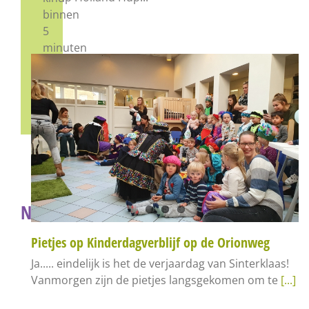
binnen
5
minuten
in.
Gratis
inschrijven
Nieuws
Pietjes op Kinderdagverblijf op de Orionweg
Ja..... eindelijk is het de verjaardag van Sinterklaas!
Vanmorgen zijn de pietjes langsgekomen om te
[...]