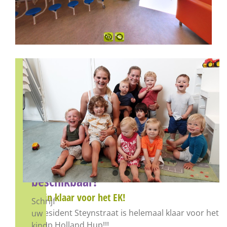
We
hebben
nog
enkele
plekken
beschikbaar!
Wij zijn klaar voor het EK!
Schrijf
De President Steynstraat is helemaal klaar voor het
uw
EK. Hup Holland Hup!!!
kind