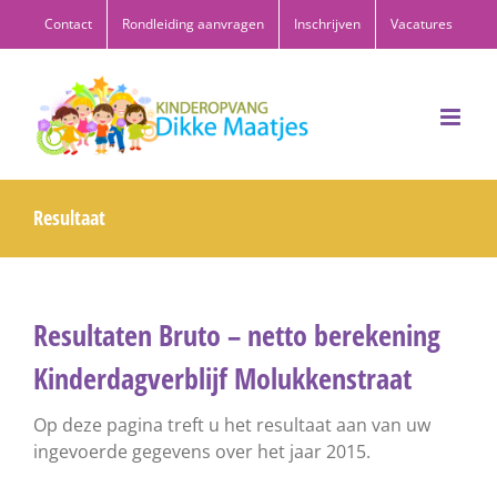
Ga
Contact
Rondleiding aanvragen
Inschrijven
Vacatures
naar
inhoud
Resultaat
Resultaten Bruto – netto berekening
Kinderdagverblijf Molukkenstraat
Op deze pagina treft u het resultaat aan van uw
ingevoerde gegevens over het jaar 2015.