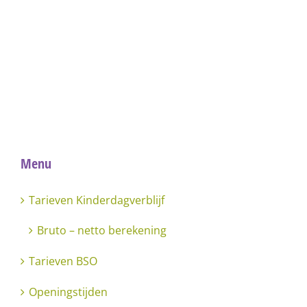
terecht
op
http://www.belastingdienst.nl/rekenhulpen/toeslag
Menu
Tarieven Kinderdagverblijf
Bruto – netto berekening
Tarieven BSO
Openingstijden