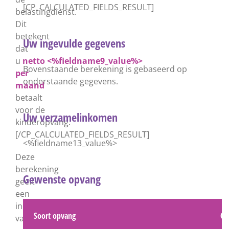
[CP_CALCULATED_FIELDS_RESULT]
belastingdienst.
Dit
betekent
Uw ingevulde gegevens
dat
u
netto
<%fieldname9_value%>
Bovenstaande berekening is gebaseerd op
per
onderstaande gegevens.
maand
betaalt
voor de
Uw verzamelinkomen
kinderopvang.
[/CP_CALCULATED_FIELDS_RESULT]
<%fieldname13_value%>
Deze
berekening
Gewenste opvang
geeft
een
indicatie
Soort opvang
Ge
van