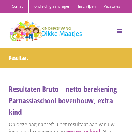
Ga
Contact
Rondleiding aanvragen
Inschrijven
Vacatures
naar
inhoud
Resultaat
Resultaten Bruto – netto berekening
Parnassiaschool bovenbouw, extra
kind
Op deze pagina treft u het resultaat aan van uw
ingevoerde gegevens van
een extra kind
. Naar