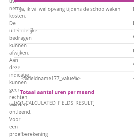
uw
netto
Ja, ik wil wel opvang tijdens de schoolweken
M
kosten.
D
De
uiteindelijke
W
bedragen
kunnen
D
afwijken.
Aan
V
deze
indicatie
<%fieldname177_value%>
<
kunnen
geen
Totaal aantal uren per maand
rechten
[/CP_CALCULATED_FIELDS_RESULT]
worden
ontleend.
Voor
een
proefberekening