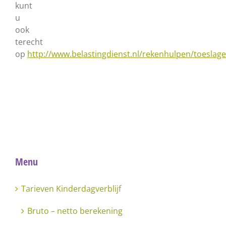
kunt
u
ook
terecht
op
http://www.belastingdienst.nl/rekenhulpen/toeslag
Menu
Tarieven Kinderdagverblijf
Bruto – netto berekening