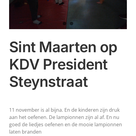
Sint Maarten op
KDV President
Steynstraat
11 november is al bijna. En de kinderen zijn druk
aan het oefenen. De lampionnen zijn al af. En nu
goed de liedjes oefenen en de mooie lampionnen
laten branden