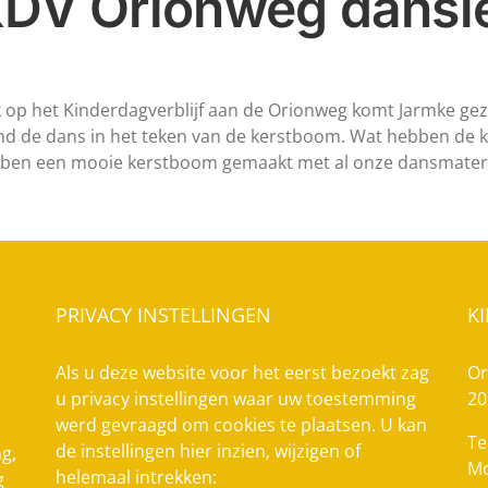
DV Orionweg dansl
 op het Kinderdagverblijf aan de Orionweg komt Jarmke gez
nd de dans in het teken van de kerstboom. Wat hebben de 
ben een mooie kerstboom gemaakt met al onze dansmateri
PRIVACY INSTELLINGEN
K
Als u deze website voor het eerst bezoekt zag
Or
u privacy instellingen waar uw toestemming
20
werd gevraagd om cookies te plaatsen. U kan
Te
de instellingen hier inzien, wijzigen of
g,
Mo
helemaal intrekken:
g