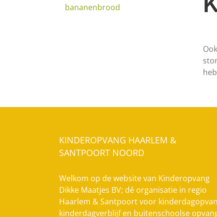
K
bananenbrood
Ook
sto
heb
KINDEROPVANG HAARLEM &
SANTPOORT NOORD
Welkom op de website van Kinderopvang
Dikke Maatjes BV; dé organisatie in regio
Haarlem & Santpoort voor kinderdagopvan
kinderdagverblijf en buitenschoolse opvan