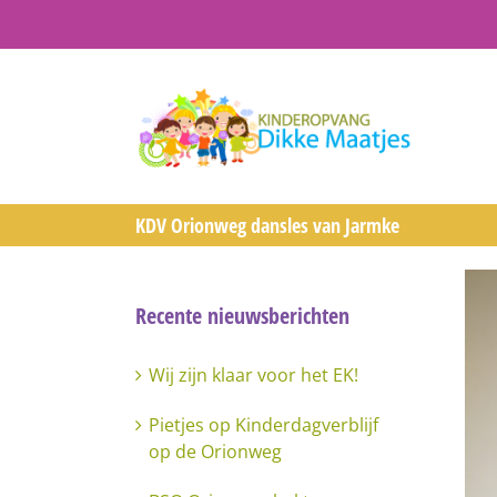
Ga
naar
inhoud
KDV Orionweg dansles van Jarmke
Beki
gro
Recente nieuwsberichten
afb
Wij zijn klaar voor het EK!
Pietjes op Kinderdagverblijf
op de Orionweg