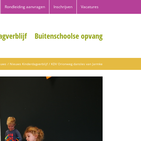
Rondleiding aanvragen
Inschrijven
Vacatures
gverblijf
Buitenschoolse opvang
euws
Nieuws Kinderdagverblijf
KDV Orionweg dansles van Jarmke