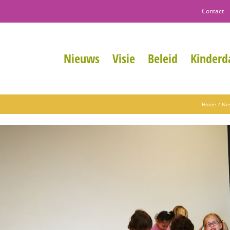
Contact
Nieuws
Visie
Beleid
Kinderda
Home
Ni
jk
tere
eelding