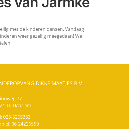
es van Jarmke
ellig met de kinderen dansen. Vandaag
kinderen weer gezellig meegedaan! We
alen.
INDEROPVANG DIKKE MAATJES B.V.
ionweg 77
24 TB Haarlem
l: 023-5265333
biel: 06-24226559