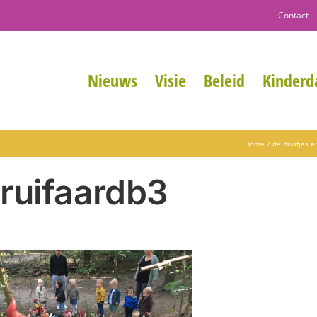
Contact
Nieuws
Visie
Beleid
Kinderda
Home
de druifjes 
ruifaardb3