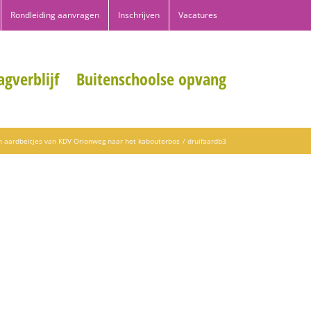
Rondleiding aanvragen
Inschrijven
Vacatures
gverblijf
Buitenschoolse opvang
en aardbeitjes van KDV Orionweg naar het kabouterbos
druifaardb3