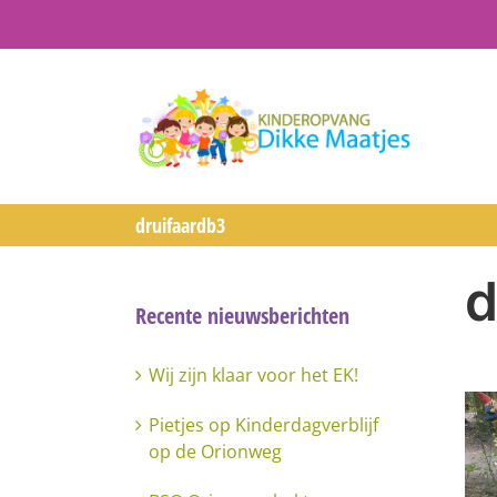
Ga
naar
inhoud
druifaardb3
d
Recente nieuwsberichten
Wij zijn klaar voor het EK!
Pietjes op Kinderdagverblijf
op de Orionweg