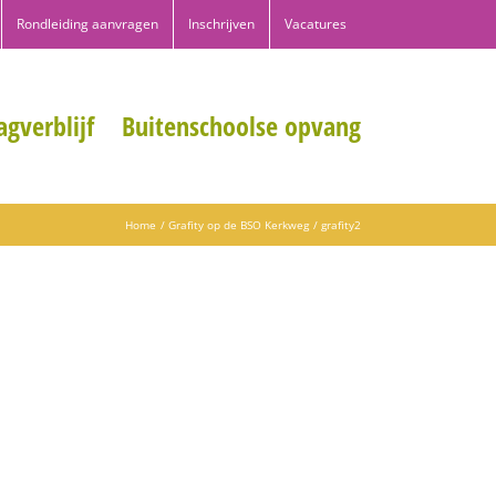
Rondleiding aanvragen
Inschrijven
Vacatures
gverblijf
Buitenschoolse opvang
Home
Grafity op de BSO Kerkweg
grafity2