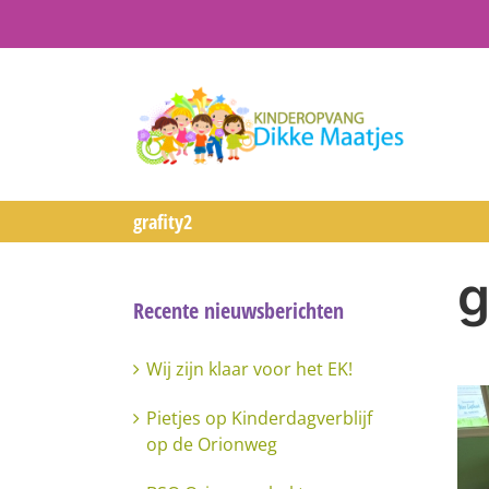
Ga
naar
inhoud
grafity2
g
Recente nieuwsberichten
Wij zijn klaar voor het EK!
Pietjes op Kinderdagverblijf
op de Orionweg