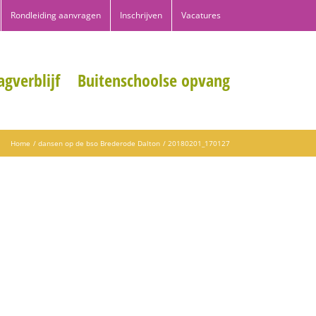
Rondleiding aanvragen
Inschrijven
Vacatures
gverblijf
Buitenschoolse opvang
Home
dansen op de bso Brederode Dalton
20180201_170127