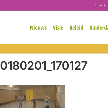
Contact
Nieuws
Visie
Beleid
Kinderda
0180201_170127