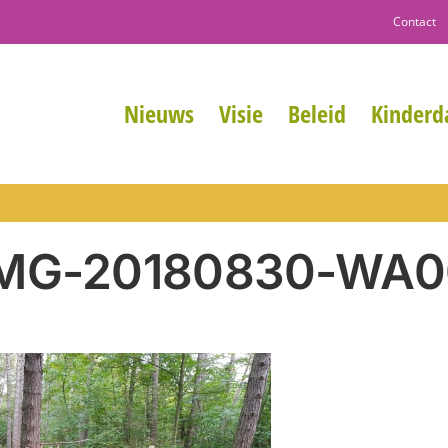
Contact
Nieuws
Visie
Beleid
Kinderda
IMG-20180830-WA0