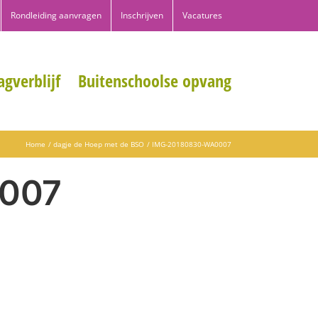
Rondleiding aanvragen
Inschrijven
Vacatures
gverblijf
Buitenschoolse opvang
Home
dagje de Hoep met de BSO
IMG-20180830-WA0007
007