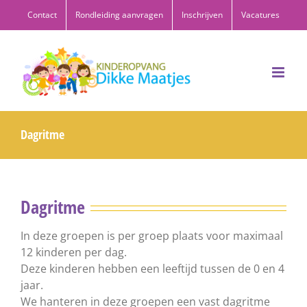
Ga
Contact
Rondleiding aanvragen
Inschrijven
Vacatures
naar
inhoud
Dagritme
Dagritme
In deze groepen is per groep plaats voor maximaal
12 kinderen per dag.
Deze kinderen hebben een leeftijd tussen de 0 en 4
jaar.
We hanteren in deze groepen een vast dagritme